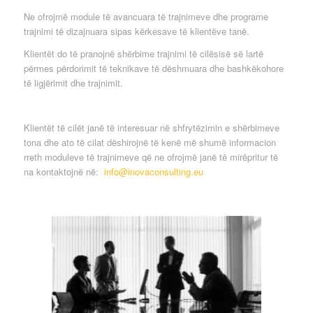
Ne ofrojmë module të avancuara të trajnimeve dhe programe
trajnimi të dizajnuara sipas kërkesave të klientëve tanë.
Klientët do të pranojnë shërbime trajnimi të cilësisë së lartë
përmes përdorimit të teknikave të dëshmuara dhe bashkëkohore
të ligjërimit dhe trajnimit.
Klientët të cilët janë të interesuar në shfrytëzimin e shërbimeve
tona dhe ato të cilat
dëshirojnë të kenë më shumë informacion
rreth moduleve të trajnimeve që ne ofrojmë janë të mirëpritur të
na kontaktojnë në
:
info@inovaconsulting.eu