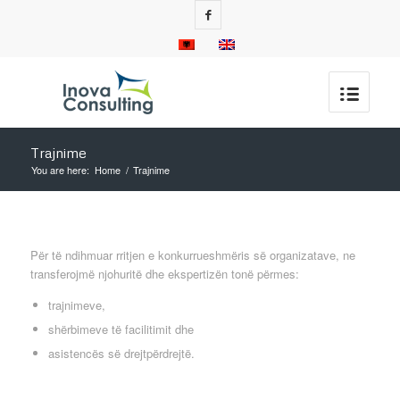
Trajnime
You are here:
Home
/
Trajnime
Për të ndihmuar rritjen e konkurrueshmëris së organizatave, ne
transferojmë njohuritë dhe ekspertizën tonë përmes:
trajnimeve,
shërbimeve të facilitimit dhe
asistencës së drejtpërdrejtë.