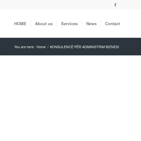
HOME
About us
Services
News
Contact
You are here:
Home
/
KONSULENCË PËR ADMINISTRIM BIZNESI