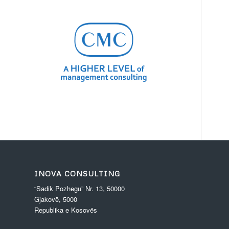
INOVA CONSULTING
“Sadik Pozhegu” Nr. 13, 50000
Gjakovë, 5000
Republika e Kosovës