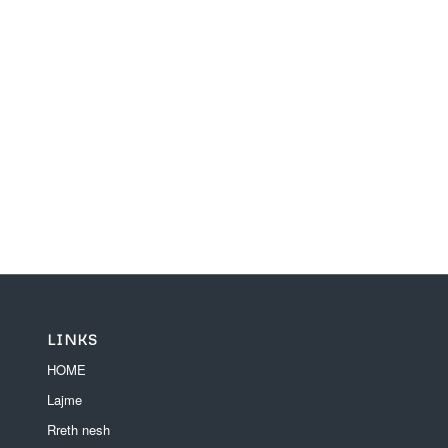
LINKS
HOME
Lajme
Rreth nesh