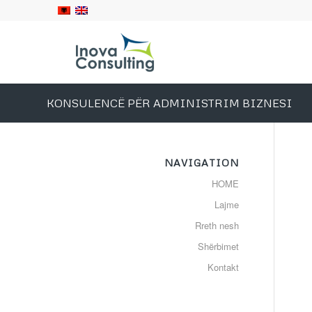
KONSULENCË PËR ADMINISTRIM BIZNESI
NAVIGATION
HOME
Lajme
Rreth nesh
Shërbimet
Kontakt